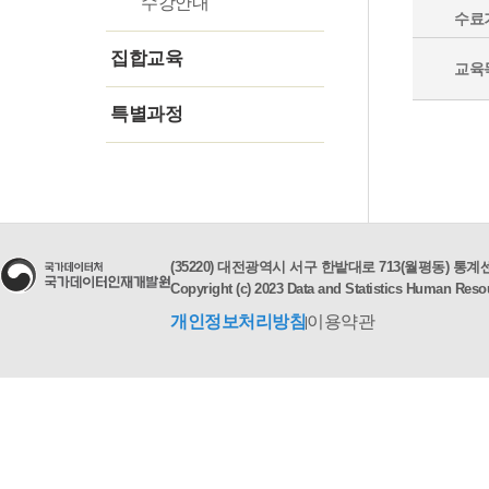
수강안내
수료
집합교육
교육
수강안내
특별과정
월별
맞춤형교육
연간
국제교육
교육생명단확인
학생통계교육
(35220) 대전광역시 서구 한밭대로 713(월평동) 통계센터
Copyright (c) 2023 Data and Statistics Human Resou
개인정보처리방침
이용약관