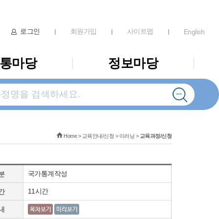
로그인
회원가입
사이트맵
English
통마당
정보마당
Home
>
교육안내/신청
>
이러닝
>
교육과정/신청
국가통계작성
분
11시간
간
내