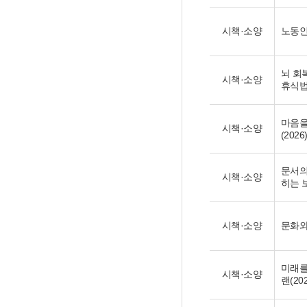
시책·소양
노동인
뇌 회
시책·소양
휴식법(
마음을
시책·소양
(2026
문서의
시책·소양
히는 
시책·소양
문화와 
미래를
시책·소양
랜(202