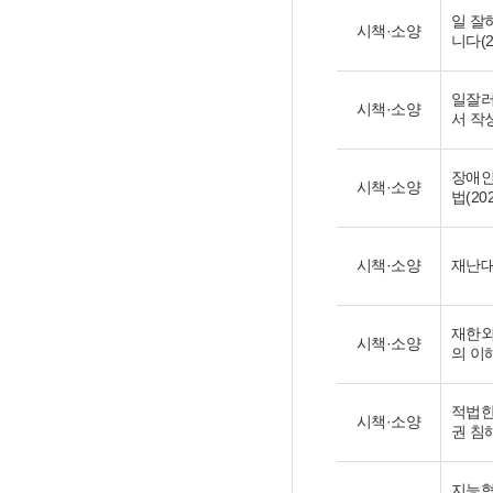
일 잘
시책·소양
니다(2
일잘러
시책·소양
서 작성
장애인
시책·소양
법(202
시책·소양
재난대
재한외
시책·소양
의 이해
적법한
시책·소양
권 침해
지능형