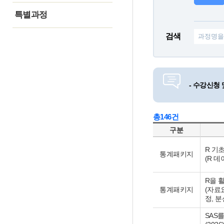
수강안내
특별과정
월별
맞춤형교육
검색
연간
국제교육
교육생명단확인
학생통계교육
- 수강신청 
총146건
구분
R 기초
통계패키지
(R 데
R을 
통계패키지
(자료
정, 
SAS