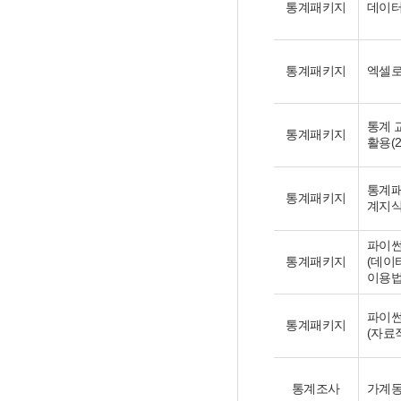
통계패키지
데이터 
통계패키지
엑셀로
통계 
통계패키지
활용(2
통계패
통계패키지
계지식(
파이썬
통계패키지
(데이
이용법
파이썬
통계패키지
(자료
통계조사
가계동